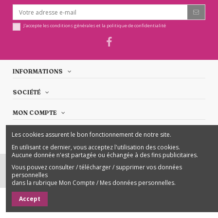
J'accepte les conditions générales et la politique de confidentialité
INFORMATIONS
SOCIÉTÉ
MON COMPTE
NOUS CONTACTER
Les cookies assurent le bon fonctionnement de notre site.
En utilisant ce dernier, vous acceptez l'utilisation des cookies.
Aucune donnée n'est partagée ou échangée à des fins publicitaires.
Vous pouvez consulter / télécharger / supprimer vos données
personnelles
BOUTIQUE ROZETTE © 2025 - Tous droits réservés
dans la rubrique Mon Compte / Mes données personnelles.
Accept