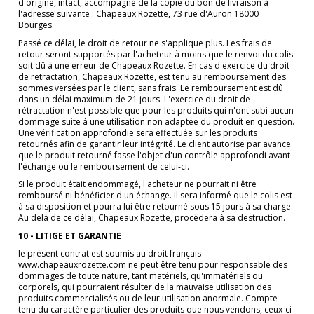
d'origine, intact, accompagné de la copie du bon de livraison à
l'adresse suivante : Chapeaux Rozette, 73 rue d'Auron 18000
Bourges.
Passé ce délai, le droit de retour ne s'applique plus. Les frais de
retour seront supportés par l'acheteur à moins que le renvoi du colis
soit dû à une erreur de Chapeaux Rozette. En cas d'exercice du droit
de retractation, Chapeaux Rozette, est tenu au remboursement des
sommes versées par le client, sans frais. Le remboursement est dû
dans un délai maximum de 21 jours. L'exercice du droit de
rétractation n'est possible que pour les produits qui n'ont subi aucun
dommage suite à une utilisation non adaptée du produit en question.
Une vérification approfondie sera effectuée sur les produits
retournés afin de garantir leur intégrité. Le client autorise par avance
que le produit retourné fasse l'objet d'un contrôle approfondi avant
l'échange ou le remboursement de celui-ci.
Si le produit était endommagé, l'acheteur ne pourrait ni être
remboursé ni bénéficier d'un échange. Il sera informé que le colis est
à sa disposition et pourra lui être retourné sous 15 jours à sa charge.
Au delà de ce délai, Chapeaux Rozette, procèdera à sa destruction.
10 - LITIGE ET GARANTIE
le présent contrat est soumis au droit français
www.chapeauxrozette.com ne peut être tenu pour responsable des
dommages de toute nature, tant matériels, qu'immatériels ou
corporels, qui pourraient résulter de la mauvaise utilisation des
produits commercialisés ou de leur utilisation anormale. Compte
tenu du caractère particulier des produits que nous vendons, ceux-ci