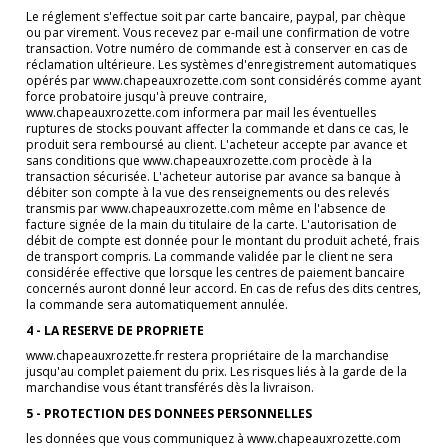
Le réglement s'effectue soit par carte bancaire, paypal, par chèque
ou par virement. Vous recevez par e-mail une confirmation de votre
transaction. Votre numéro de commande est à conserver en cas de
réclamation ultérieure. Les systèmes d'enregistrement automatiques
opérés par www.chapeauxrozette.com sont considérés comme ayant
force probatoire jusqu'à preuve contraire,
www.chapeauxrozette.com informera par mail les éventuelles
ruptures de stocks pouvant affecter la commande et dans ce cas, le
produit sera remboursé au client. L'acheteur accepte par avance et
sans conditions que www.chapeauxrozette.com procède à la
transaction sécurisée. L'acheteur autorise par avance sa banque à
débiter son compte à la vue des renseignements ou des relevés
transmis par www.chapeauxrozette.com même en l'absence de
facture signée de la main du titulaire de la carte. L'autorisation de
débit de compte est donnée pour le montant du produit acheté, frais
de transport compris. La commande validée par le client ne sera
considérée effective que lorsque les centres de paiement bancaire
concernés auront donné leur accord. En cas de refus des dits centres,
la commande sera automatiquement annulée.
4 - LA RESERVE DE PROPRIETE
www.chapeauxrozette.fr restera propriétaire de la marchandise
jusqu'au complet paiement du prix. Les risques liés à la garde de la
marchandise vous étant transférés dès la livraison.
5 - PROTECTION DES DONNEES PERSONNELLES
les données que vous communiquez à www.chapeauxrozette.com