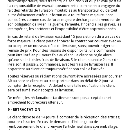
des transporteurs, sous traitants, de son choix et ou par voie postale.
La responsabilité de www.chapeauxrozette.com ne sera engagée du
fait des retards de livraison imputables au transporteur ou de tout
autre évènement extérieur fortuit ou à toute force majeure. Sont
considérés comme cas de force majeure déchargeant le vendeur de
son obligation de livrer : la guerre, l'émeute, l'incendie, les grèves, les
intempéries, les accidents et l'impossibilité d'être approvisionnés.
En cas de retard de livraison excédant 15 jours et non dû à un cas de
force majeure, le client peut dénoncer le contrat par courrier avec AR
ou accepter un nouveau délai de livraison, sans pouvoir exiger une
remise de prix. Pour des raisons de disponibilité, une commande
peut être livré en plusieurs fois au client. Le client ne règle alors
qu'une seule fois les frais de livraison. Si le client souhaite 2 lieux de
livraison, il passe 2 commandes, avec les frais de livraison liés. Il
appartient au client de toujours vérifier son colis à l'arrivée.
Toutes réserves ou réclamations devront être adressées par courrier
AR au service client et au transporteur dans un délai de 2 jours à
compter de la réception. A défaut d'une telle notification, le client
sera présumé avoir accepté sa livraison.
De même, les réclamations tardives ne sont pas acceptables et
empêchent tout recours ultérieur.
9 - RETRACTATION
Le client dispose de 14 jours (à compter de la réception des articles)
pour se rétracter. En cas de demande d'échange ou de
remboursement, le client renvoie l'article neuf dans son emballage,