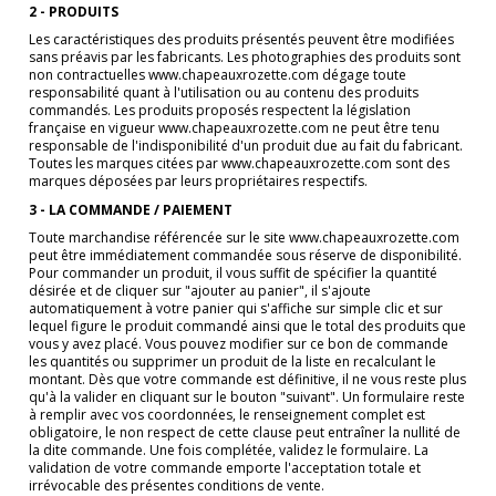
2 - PRODUITS
Les caractéristiques des produits présentés peuvent être modifiées
sans préavis par les fabricants. Les photographies des produits sont
non contractuelles www.chapeauxrozette.com dégage toute
responsabilité quant à l'utilisation ou au contenu des produits
commandés. Les produits proposés respectent la législation
française en vigueur www.chapeauxrozette.com ne peut être tenu
responsable de l'indisponibilité d'un produit due au fait du fabricant.
Toutes les marques citées par www.chapeauxrozette.com sont des
marques déposées par leurs propriétaires respectifs.
3 - LA COMMANDE / PAIEMENT
Toute marchandise référencée sur le site www.chapeauxrozette.com
peut être immédiatement commandée sous réserve de disponibilité.
Pour commander un produit, il vous suffit de spécifier la quantité
désirée et de cliquer sur "ajouter au panier", il s'ajoute
automatiquement à votre panier qui s'affiche sur simple clic et sur
lequel figure le produit commandé ainsi que le total des produits que
vous y avez placé. Vous pouvez modifier sur ce bon de commande
les quantités ou supprimer un produit de la liste en recalculant le
montant. Dès que votre commande est définitive, il ne vous reste plus
qu'à la valider en cliquant sur le bouton "suivant". Un formulaire reste
à remplir avec vos coordonnées, le renseignement complet est
obligatoire, le non respect de cette clause peut entraîner la nullité de
la dite commande. Une fois complétée, validez le formulaire. La
validation de votre commande emporte l'acceptation totale et
irrévocable des présentes conditions de vente.