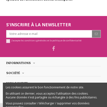
S'INSCRIRE À LA NEWSLETTER
J'accepte les conditions générales et la politique de confidentialité
INFORMATIONS
SOCIÉTÉ
MON COMPTE
Les cookies assurent le bon fonctionnement de notre site.
En utilisant ce dernier, vous acceptez l'utilisation des cookies.
NOUS CONTACTER
Aucune donnée n'est partagée ou échangée à des fins publicitaires.
Vous pouvez consulter / télécharger / supprimer vos données